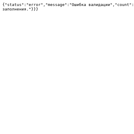
{"status":"error","message":"Ошибка валидации","count":
заполнения."}}}