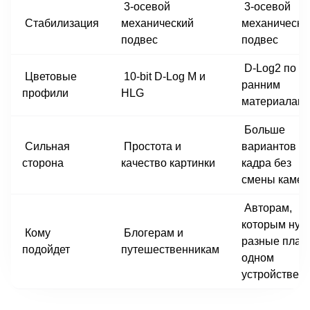
3-осевой
3-осевой
Стабилизация
механический
механически
подвес
подвес
D-Log2 по
Цветовые
10-bit D-Log M и
ранним
профили
HLG
материалам
Больше
Сильная
Простота и
вариантов
сторона
качество картинки
кадра без
смены каме
Авторам,
которым нуж
Кому
Блогерам и
разные план
подойдет
путешественникам
одном
устройстве