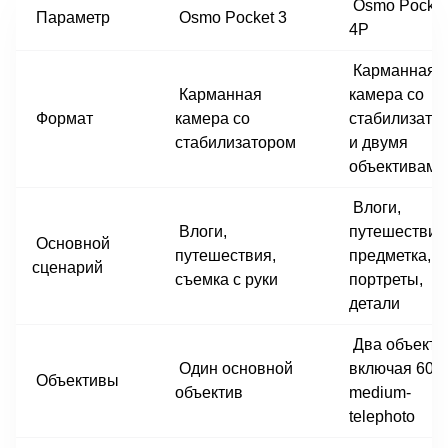
Osmo Pocket
Параметр
Osmo Pocket 3
4P
Карманная
Карманная
камера со
Формат
камера со
стабилизато
стабилизатором
и двумя
объективами
Влоги,
Влоги,
путешествия
Основной
путешествия,
предметка,
сценарий
съемка с руки
портреты,
детали
Два объекти
Один основной
включая 60 
Объективы
объектив
medium-
telephoto