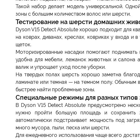
Такой набор делает модель универсальной. Одной
зоны с большим количеством волос или шерсти.
Тестирование на шерсти домашних живо
Dyson V15 Detect Absolute хорошо подходит для ква
на коврах, диванах, креслах, ковриках у входа и в
щеток.
Моторизированные насадки помогают поднимать ш
удобна для мебели, лежанок животных и салона а
валик и упрощает уход после уборки.
На твердых полах шерсть хорошо заметна благода
ламинате или темная — на темном полу. Обычным в
быстрее найти проблемные зоны.
Специальные режимы для разных типов 
В Dyson V15 Detect Absolute предусмотрено неск
нужно пройти большую площадь и сохранить з
автоматически подстраивает мощность под загряз
много мусора, пыли, песка или шерсти.
Для ежедневного использования чаще всего доста