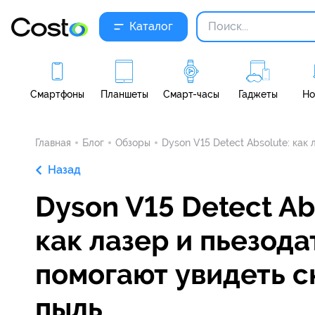
Каталог
Смартфоны
Планшеты
Смарт-часы
Гаджеты
Но
Главная
Блог
Обзоры
Dyson V15 Detect Absolute: как
Назад
Dyson V15 Detect Ab
как лазер и пьезода
помогают увидеть 
пыль