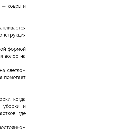
й — ковры и
капливается
конструкция
кой формой
ия волос на
 на светлом
ка помогает
орки, когда
й уборки и
астков, где
 постоянном