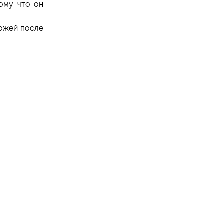
ому что он
хожей после