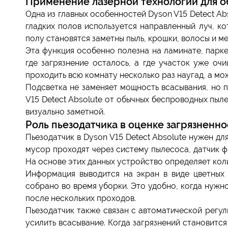
Применение лазерной технологии для 
Одна из главных особенностей Dyson V15 Detect Ab
гладких полов используется направленный луч, к
полу становятся заметны пыль, крошки, волосы и 
Эта функция особенно полезна на ламинате, паркет
где загрязнение осталось, а где участок уже оч
проходить всю комнату несколько раз наугад, а мо
Подсветка не заменяет мощность всасывания, но 
V15 Detect Absolute от обычных беспроводных пыл
визуально заметной.
Роль пьезодатчика в оценке загрязненн
Пьезодатчик в Dyson V15 Detect Absolute нужен дл
мусор проходят через систему пылесоса, датчик ф
На основе этих данных устройство определяет коли
Информация выводится на экран в виде цветных 
собрано во время уборки. Это удобно, когда нужно
после нескольких проходов.
Пьезодатчик также связан с автоматической регу
усилить всасывание. Когда загрязнений становитс