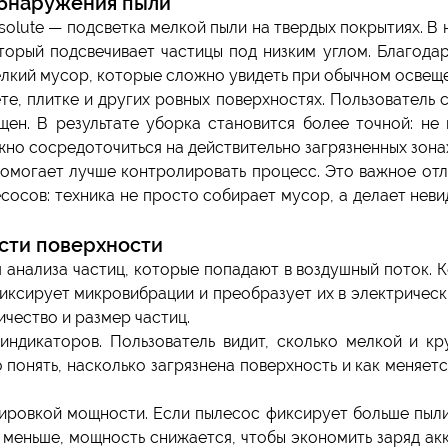
обнаружения пыли
solute — подсветка мелкой пыли на твердых покрытиях. В 
оторый подсвечивает частицы под низким углом. Благода
мелкий мусор, которые сложно увидеть при обычном освещ
е, плитке и других ровных поверхностях. Пользователь с
ищен. В результате уборка становится более точной: не
жно сосредоточиться на действительно загрязненных зона
помогает лучше контролировать процесс. Это важное от
есосов: техника не просто собирает мусор, а делает нев
ости поверхности
я анализа частиц, которые попадают в воздушный поток. К
иксирует микровибрации и преобразует их в электрическ
чество и размер частиц.
индикаторов. Пользователь видит, сколько мелкой и кр
 понять, насколько загрязнена поверхность и как меняетс
лировкой мощности. Если пылесос фиксирует больше пыл
я меньше, мощность снижается, чтобы экономить заряд ак