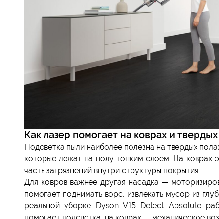
Как лазер помогает на коврах и твердых
Подсветка пыли наиболее полезна на твердых полах
которые лежат на полу тонким слоем. На коврах 
часть загрязнений внутри структуры покрытия.
Для ковров важнее другая насадка — моторизиров
помогает поднимать ворс, извлекать мусор из глуб
реальной уборке Dyson V15 Detect Absolute ра
помогает подсветка, на коврах — механическое во