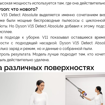
ысокая мощность используется там, где она действительн
on: что нового?
V15 Detect Absolute выделяется именно сочетанием виз
уже были мощные беспроводные пылесосы с циклонной
ты. Но Dyson V15 Detect Absolute добавил к этому подс
исплее.
 в подходе к уборке. V11 показывал оставшееся врем
ости с подходящей насадкой. Dyson V15 Detect Absol
лько заряд и режим, но и данные о собранной пыли.
троль результата. Модель лучше подходит тем, кто хоче
пыль действительно удалена.
а различных поверхностях