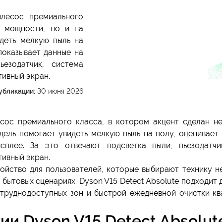
ылесос премиального
а мощности, но и на
деть мелкую пыль на
показывает данные на
ьезодатчик, система
ивный экран.
убликации:
30 июня 2026
сос премиального класса, в котором акцент сделан не
дель помогает увидеть мелкую пыль на полу, оценивает
плее. За это отвечают подсветка пыли, пьезодатчи
ивный экран.
ройство для пользователей, которые выбирают технику н
 бытовых сценариях. Dyson V15 Detect Absolute подходит 
 труднодоступных зон и быстрой ежедневной очистки к
и Dyson V15 Detect Absolut