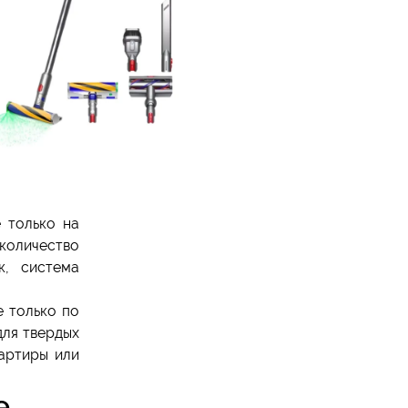
 только на
 количество
к, система
е только по
для твердых
вартиры или
e