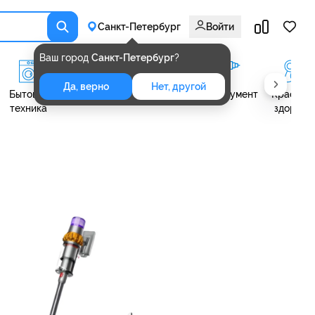
Санкт-Петербург
Войти
Ваш город
Санкт-Петербург
?
Да, верно
Нет, другой
Бытовая
Климат
Авто мото
Инструмент
Красота 
техника
здоровь