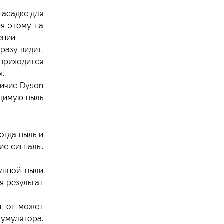
насадке для
ря этому на
ении.
разу видит,
 приходится
х.
личие Dyson
идимую пыль
огда пыль и
ие сигналы.
упной пыли
я результат
и, он может
кумулятора.