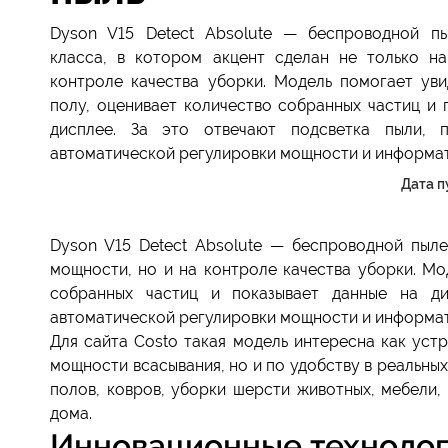
Dyson V15 Detect Absolute — беспроводной п
класса, в котором акцент сделан не только н
контроле качества уборки. Модель помогает уви
полу, оценивает количество собранных частиц и 
дисплее. За это отвечают подсветка пыли, п
автоматической регулировки мощности и информат
Дата п
Dyson V15 Detect Absolute — беспроводной пыле
мощности, но и на контроле качества уборки. Мо
собранных частиц и показывает данные на дис
автоматической регулировки мощности и информат
Для сайта Costo такая модель интересна как уст
мощности всасывания, но и по удобству в реальных
полов, ковров, уборки шерсти животных, мебели,
дома.
Инновационные технологи