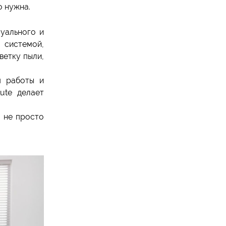
о нужна.
уального и
 системой,
ветку пыли,
я работы и
ute делает
т не просто