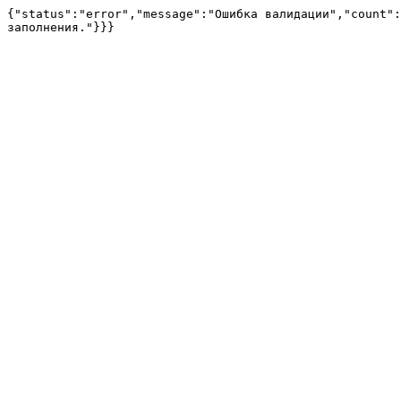
{"status":"error","message":"Ошибка валидации","count":
заполнения."}}}