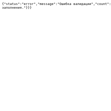
{"status":"error","message":"Ошибка валидации","count":
заполнения."}}}