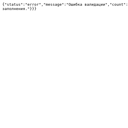
{"status":"error","message":"Ошибка валидации","count":
заполнения."}}}