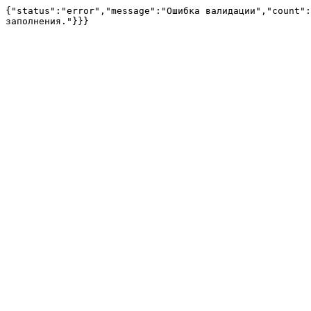
{"status":"error","message":"Ошибка валидации","count":
заполнения."}}}